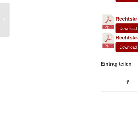
Aufstellung des
Rechtskrä
Bebauungsplans „Zur
alten Wagnerei“
Download
Rechtskrä
Download
Eintrag teilen