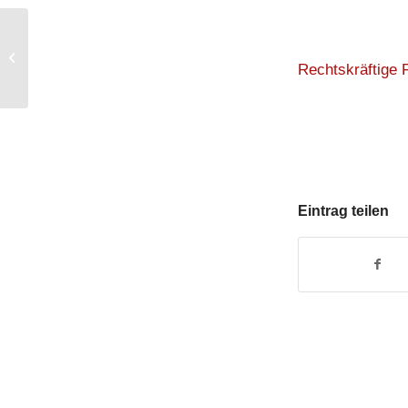
Aufstellung des
Bebauungsplanes „SO
Rechtskräftige 
Photovoltaik –
Praßreut...
Eintrag teilen