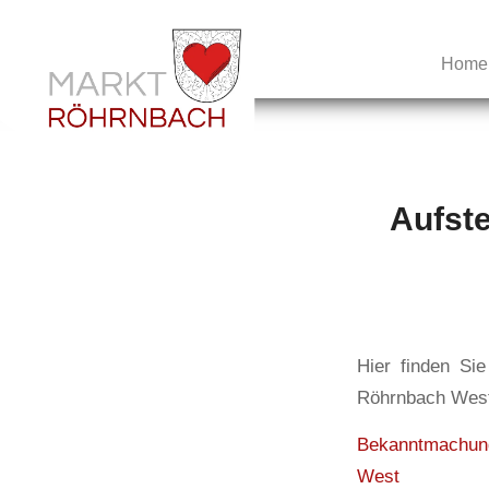
Home
Aufst
Hier finden Si
Röhrnbach West
Bekanntmachun
West