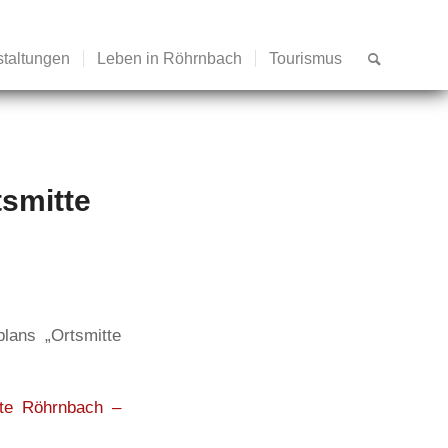
staltungen
Leben in Röhrnbach
Tourismus
smitte
lans „Ortsmitte
te Röhrnbach –