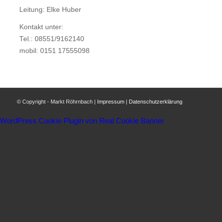
Leitung: Elke Huber
Kontakt unter:
Tel.: 08551/9162140
mobil: 0151 17555098
© Copyright - Markt Röhrnbach |
Impressum
|
Datenschutzerklärung
WordPress Cookie Plugin von Real Cookie Banner