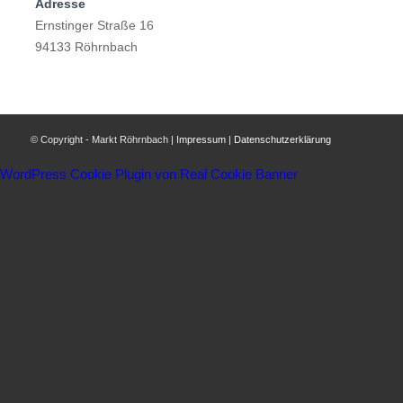
Adresse
Ernstinger Straße 16
94133 Röhrnbach
© Copyright - Markt Röhrnbach |
Impressum
|
Datenschutzerklärung
WordPress Cookie Plugin von Real Cookie Banner