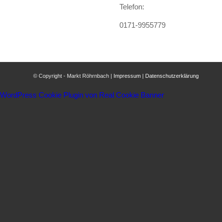
Telefon:
0171-9955779
© Copyright - Markt Röhrnbach |
Impressum
|
Datenschutzerklärung
WordPress Cookie Plugin von Real Cookie Banner