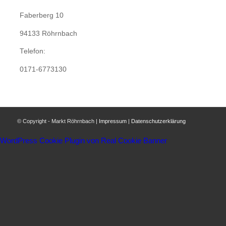
Faberberg 10
94133 Röhrnbach
Telefon:
0171-6773130
© Copyright - Markt Röhrnbach |
Impressum
|
Datenschutzerklärung
WordPress Cookie Plugin von Real Cookie Banner