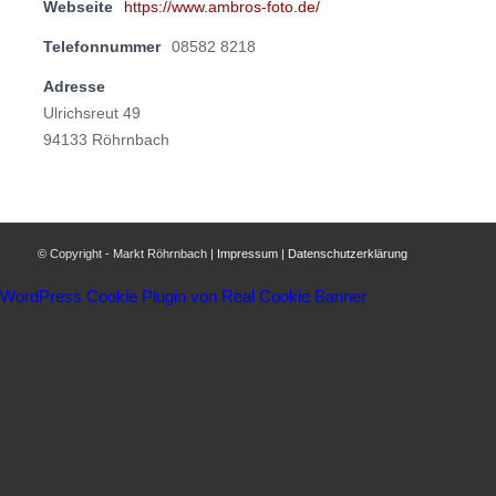
Webseite
https://www.ambros-foto.de/
Telefonnummer
08582 8218
Adresse
Ulrichsreut 49
94133 Röhrnbach
© Copyright - Markt Röhrnbach |
Impressum
|
Datenschutzerklärung
WordPress Cookie Plugin von Real Cookie Banner