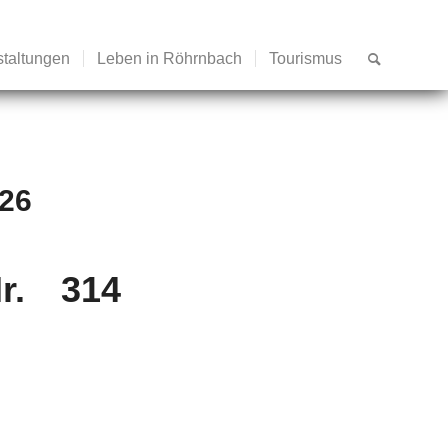
staltungen
Leben in Röhrnbach
Tourismus
026
r. 314