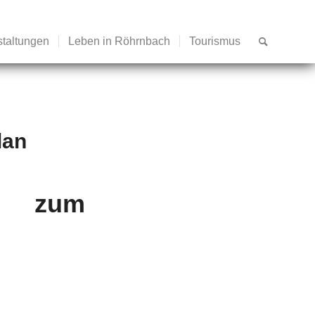
staltungen
Leben in Röhrnbach
Tourismus
lan
ng zum
n