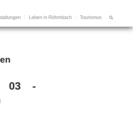
staltungen
Leben in Röhrnbach
Tourismus
ten
n 03 -
n