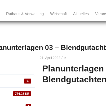
Rathaus & Verwaltung
Wirtschaft
Aktuelles
Veran
anunterlagen 03 – Blendgutach
/
21. April 2022
in
Planunterlage
Blendgutachte
32
754.23 KB