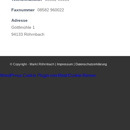
Faxnummer
08582 960022
Adresse
Göttlmühle 1
94133 Röhrnbach
© Copyright - Markt Röhrnbach |
Impressum
|
Datenschutzerklärung
WordPress Cookie Plugin von Real Cookie Banner