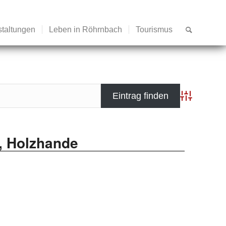
staltungen
Leben in Röhrnbach
Tourismus
Advanced Se
, Holzhande