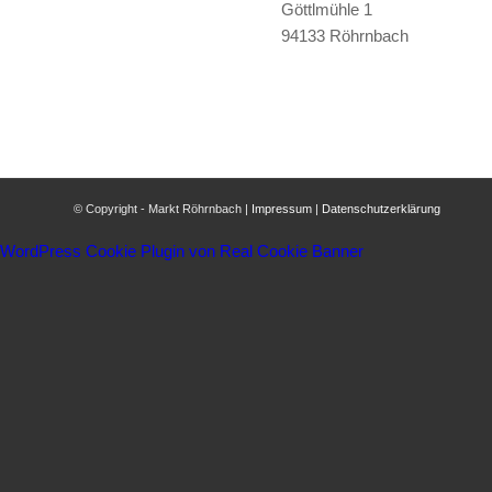
Göttlmühle 1
94133 Röhrnbach
© Copyright - Markt Röhrnbach |
Impressum
|
Datenschutzerklärung
WordPress Cookie Plugin von Real Cookie Banner