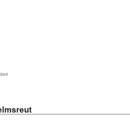
dant
elmsreut