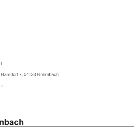
rf
, Harsdorf 7, 94133 Röhrnbach
nt
rnbach