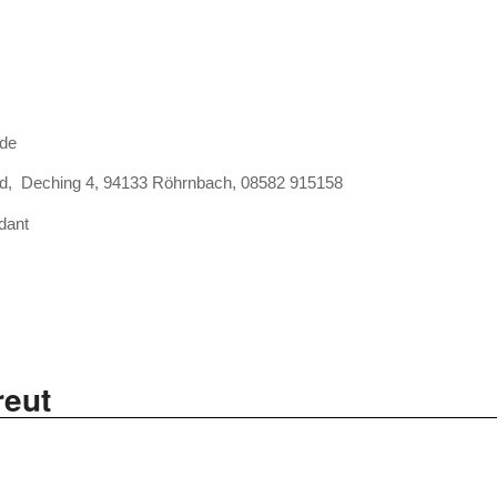
.de
nd, Deching 4, 94133 Röhrnbach, 08582 915158
dant
reut