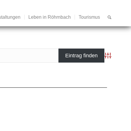
staltungen
Leben in Röhrnbach
Tourismus
Advanced Se