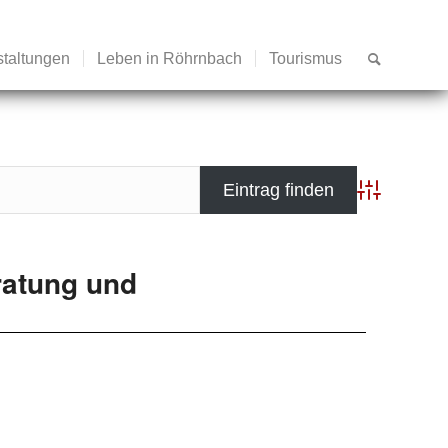
staltungen
Leben in Röhrnbach
Tourismus
Advanced Se
eratung und