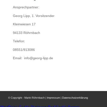
Ansprechpartner:
Georg Lipp, 1. Vorsitzender
Kleinwiesen 17
94133 Röhrnbach
Telefon:
08551/913086
Email: info@georg-lipp.de
© Copyright - Markt Röhrnbach |
Impressum
|
Datenschutzerklärung
WordPress Cookie Plugin von Real Cookie Banner