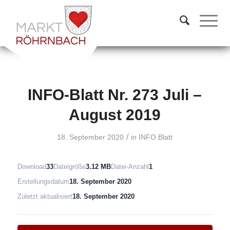
INFO-Blatt Nr. 273 Juli –
August 2019
/
18. September 2020
in
INFO.Blatt
Download
33
Dateigröße
3.12 MB
Datei-Anzahl
1
Erstellungsdatum
18. September 2020
Zuletzt aktualisiert
18. September 2020